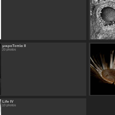
μικροΤοπία ΙI
20 photos
Life ΙV
10 photos