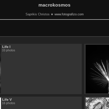
macrokosmos
Saprikis Christos ★
www.fotografizo.com
Life I
33 photos
Life V
16 photos