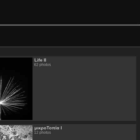
Life ΙΙ
62 photos
μικροΤοπία Ι
12 photos